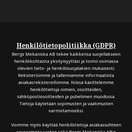
Henkilötietopolitiikka (GDPR)
Bergs Mekaniska AB tekee kaikkensa suojellakseen
henkilökohtaista yksityisyyttäsi ja toimii voimassa
olevien tieto- ja henkilösuojalakien mukaisesti.
Rekisteröimme ja tallennamme informaatiota
asiakasrekistereihimme. Niissä käsittelemme
henkilötietoja nimien, osoitteiden,
sähköpostiosoitteiden ja puhelimen muodossa.
Tietoja käytetään sopimusten ja vaatimusten
varmistamiseksi.
Voimme myös käyttää henkilötietoja asiakassuhteen
seuraamista varten sekä Bergs Mekaniska AB:n